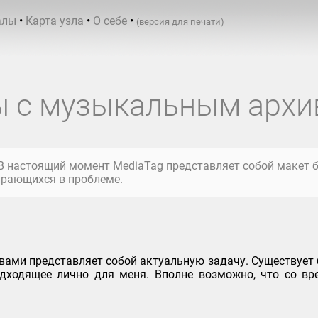
алы
•
Карта узла
•
О себе
•
(версия для печати)
ы с музыкальным архи
 В настоящий момент MediaTag представляет собой макет б
бирающихся в проблеме.
ами представляет собой актуальную задачу. Существует б
одходящее лично для меня. Вполне возможно, что со в