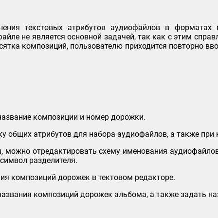
ения текстовых атрибутов аудиофайлов в форматах m
йле не является основной задачей, так как с этим справ
есятка композиций, пользователю приходится повторно вв
название композиции и номер дорожки.
у общих атрибутов для набора аудиофайлов, а также при 
ы, можно отредактировать схему именования аудиофайлов
 символ разделителя.
ния композиций дорожек в тектовом редакторе.
азвания композиций дорожек альбома, а также задать наз