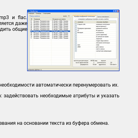
p3 и flac.
ляется даже
одить общие
необходимости автоматически перенумеровать их.
: задействовать необходимые атрибуты и указать
вания на основании текста из буфера обмена.