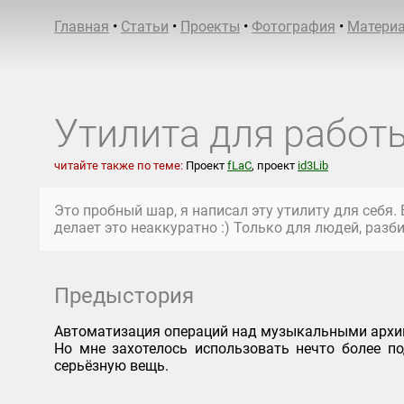
Главная
•
Статьи
•
Проекты
•
Фотография
•
Матери
Утилита для работ
читайте также по теме:
Проект
fLaC
, проект
id3Lib
Это пробный шар, я написал эту утилиту для себя.
делает это неаккуратно :) Только для людей, раз
Предыстория
Автоматизация операций над музыкальными архив
Но мне захотелось использовать нечто более п
серьёзную вещь.