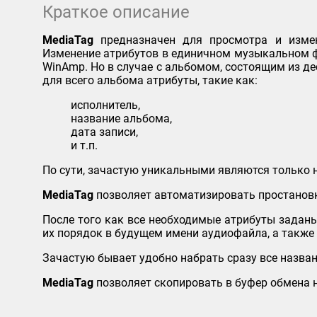
Краткое описание
MediaTag
предназначен для просмотра и измен
Изменение атрибутов в единичном музыкальном фа
WinAmp. Но в случае с альбомом, состоящим из д
для всего альбома атрибуты, такие как:
исполнитель,
название альбома,
дата записи,
и т.п.
По сути, зачастую уникальными являются только 
MediaTag
позволяет автоматизировать простановк
После того как все необходимые атрибуты задан
их порядок в будущем имени аудиофайла, а также
Зачастую бывает удобно набрать сразу все назва
MediaTag
позволяет скопировать в буфер обмена н